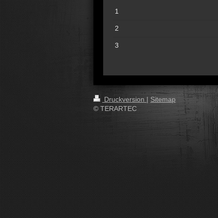
1
2
3
Druckversion
|
Sitemap
© TERARTEC