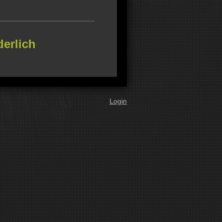
derlich
Login